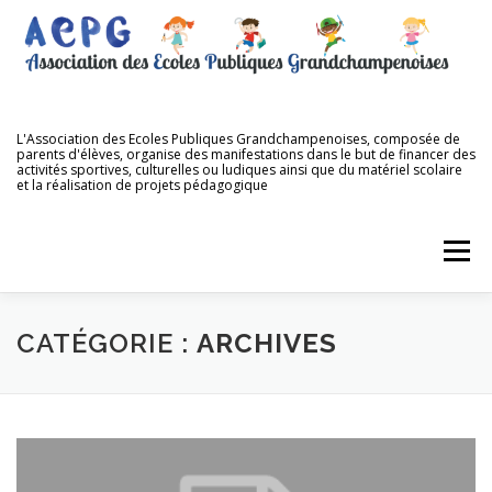
Aller
au
contenu
L'Association des Ecoles Publiques Grandchampenoises, composée de
parents d'élèves, organise des manifestations dans le but de financer des
activités sportives, culturelles ou ludiques ainsi que du matériel scolaire
et la réalisation de projets pédagogique
Menu
ACCUEIL
QUI SOMMES NOUS ?
NOS ÉCOLES
CATÉGORIE :
ARCHIVES
NOS MANIFESTATIONS
NOS DIFFÉRENTES VENTES