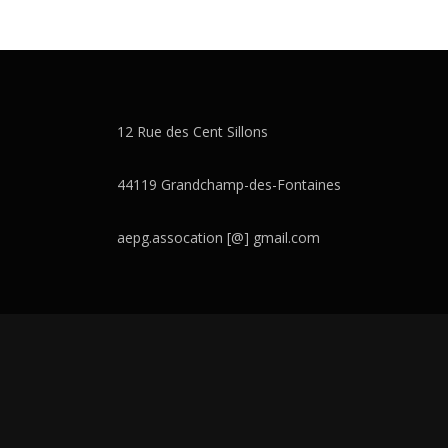
12 Rue des Cent Sillons
44119 Grandchamp-des-Fontaines
aepg.assocation [@] gmail.com