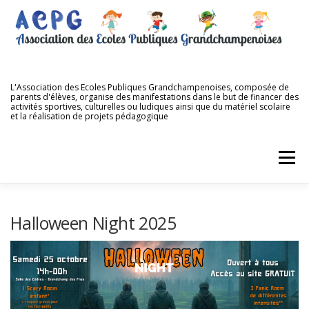
Aller
au
contenu
L'Association des Ecoles Publiques Grandchampenoises, composée de
parents d'élèves, organise des manifestations dans le but de financer des
activités sportives, culturelles ou ludiques ainsi que du matériel scolaire
et la réalisation de projets pédagogique
Menu
ACCUEIL
QUI SOMMES NOUS ?
NOS ÉCOLES
Halloween Night 2025
NOS MANIFESTATIONS
NOS DIFFÉRENTES VENTES