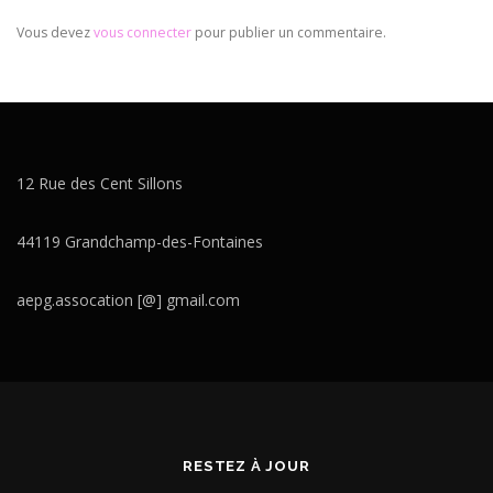
Vous devez
vous connecter
pour publier un commentaire.
12 Rue des Cent Sillons
44119 Grandchamp-des-Fontaines
aepg.assocation [@] gmail.com
RESTEZ À JOUR