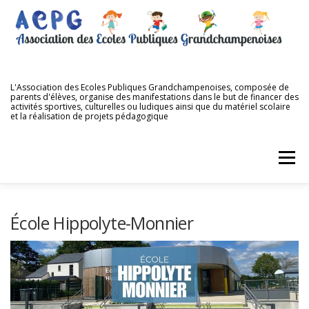
Aller
au
contenu
L'Association des Ecoles Publiques Grandchampenoises, composée de
parents d'élèves, organise des manifestations dans le but de financer des
activités sportives, culturelles ou ludiques ainsi que du matériel scolaire
et la réalisation de projets pédagogique
Menu
ACCUEIL
QUI SOMMES NOUS ?
NOS ÉCOLES
École Hippolyte-Monnier
NOS MANIFESTATIONS
NOS DIFFÉRENTES VENTES