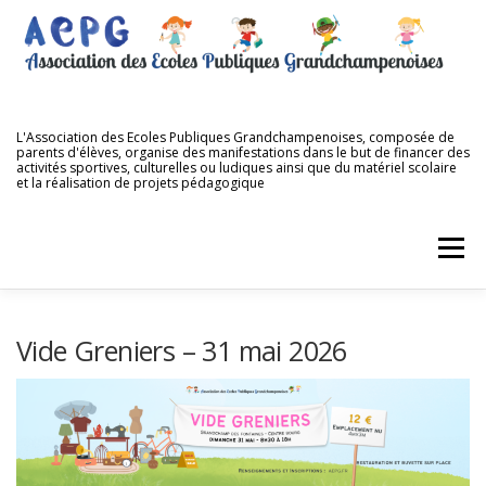
Aller
au
contenu
L'Association des Ecoles Publiques Grandchampenoises, composée de
parents d'élèves, organise des manifestations dans le but de financer des
activités sportives, culturelles ou ludiques ainsi que du matériel scolaire
et la réalisation de projets pédagogique
Menu
ACCUEIL
QUI SOMMES NOUS ?
NOS ÉCOLES
Vide Greniers – 31 mai 2026
NOS MANIFESTATIONS
NOS DIFFÉRENTES VENTES