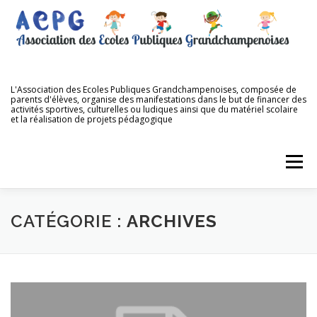
Aller
au
contenu
L'Association des Ecoles Publiques Grandchampenoises, composée de
parents d'élèves, organise des manifestations dans le but de financer des
activités sportives, culturelles ou ludiques ainsi que du matériel scolaire
et la réalisation de projets pédagogique
Menu
ACCUEIL
QUI SOMMES NOUS ?
NOS ÉCOLES
CATÉGORIE :
ARCHIVES
NOS MANIFESTATIONS
NOS DIFFÉRENTES VENTES